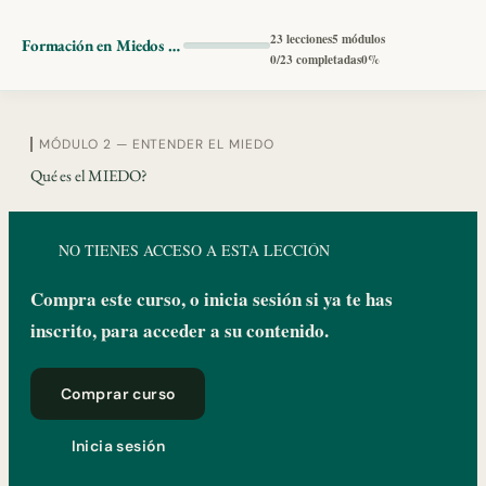
23 lecciones
5 módulos
Formación en Miedos y Fobias con Hipnosis
0/23 completadas
0%
MÓDULO 2 — ENTENDER EL MIEDO
Módulo 1 — Bienvenida y fundamentos
Qué es el MIEDO?
3 lecciones, 2 cuestionarios
NO TIENES ACCESO A ESTA LECCIÓN
Módulo 2 — Entender el miedo
Compra este curso, o inicia sesión si ya te has
inscrito, para acceder a su contenido.
Qué es el MIEDO?
Comprar curso
Tipos de MIEDO
Inicia sesión
Cómo te ha afectado el MIEDO?