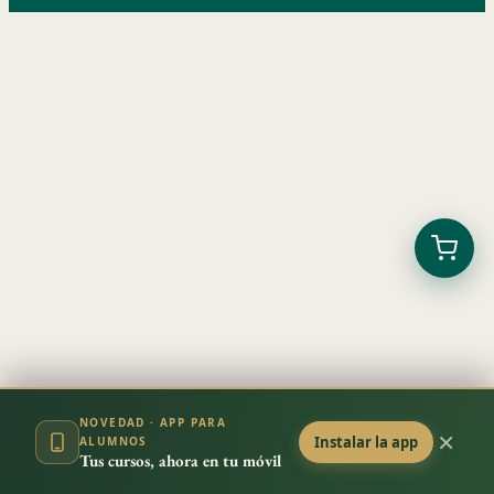
Diferencias entre MIEDOS y FOBIAS
Módulo 3 — Hipnosis aplicada
3 lecciones
Módulo 4 — Herramientas de superación
7 lecciones
Módulo 5 — Transformación
NOVEDAD · APP PARA
5 lecciones
×
Instalar la app
ALUMNOS
Tus cursos, ahora en tu móvil