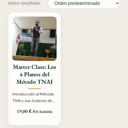
único resultado
Master Class: Los
4 Planos del
Método TNAI
Introducción al Método
TNAI y sus 4 planos de
trabajo: Físico, Químico,
€
19,00
IVA Incluido
Emocional y Energético.
Una visión integrativa
que transfo