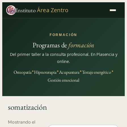
Área Zentro
Instituto
FORMACIÓN
Programas de
formación
Del primer taller a la consulta profesional. En Plasencia y
online.
✦
✦
✦
✦
Osteopatía
Hipnoterapia
Acupuntura
Testaje energético
Gestión emocional
somatización
Mostrando el