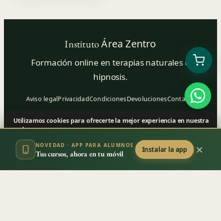
Área Zentro
Instituto
Formación online en terapias naturales e
hipnosis.
Aviso legal
Privacidad
Condiciones
Devoluciones
Contacto
Utilizamos cookies para ofrecerte la mejor experiencia en nuestra
© 2026 Instituto Área Zentro
web.
C. Chantre 9 · 10600 Plasencia, Cáceres · España
×
NOVEDAD · APP PARA ALUMNOS
Aceptar
Instalar la app
Ecosistema Zentro:
Centro Natural Área Zentro
Tus cursos, ahora en tu móvil